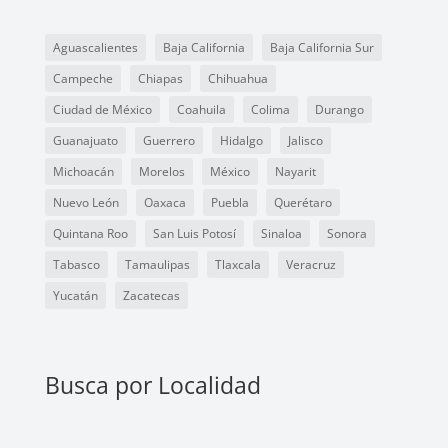
Aguascalientes
Baja California
Baja California Sur
Campeche
Chiapas
Chihuahua
Ciudad de México
Coahuila
Colima
Durango
Guanajuato
Guerrero
Hidalgo
Jalisco
Michoacán
Morelos
México
Nayarit
Nuevo León
Oaxaca
Puebla
Querétaro
Quintana Roo
San Luis Potosí
Sinaloa
Sonora
Tabasco
Tamaulipas
Tlaxcala
Veracruz
Yucatán
Zacatecas
Busca por Localidad