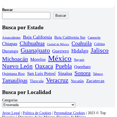
Buscar
Buscar
Busca por Estado
Baja California
Baja California Sur
Aguascalientes
Campeche
Chihuahua
Coahuila
Chiapas
Colima
Ciudad de México
Guanajuato
Jalisco
Hidalgo
Durango
Guerrero
México
Michoacán
Morelos
Nayarit
Nuevo León
Oaxaca
Puebla
Querétaro
Sonora
Sinaloa
San Luis Potosí
Quintana Roo
Tabasco
Veracruz
Tamaulipas
Zacatecas
Yucatán
Tlaxcala
Busca por Localidad
Categorías
Aviso Legal
|
Política de Cookies
|
Personalizar Cookies
| 2023 © Top