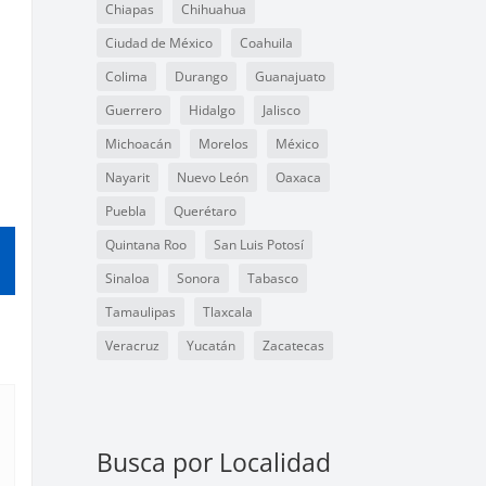
Chiapas
Chihuahua
Ciudad de México
Coahuila
Colima
Durango
Guanajuato
Guerrero
Hidalgo
Jalisco
Michoacán
Morelos
México
Nayarit
Nuevo León
Oaxaca
Puebla
Querétaro
Quintana Roo
San Luis Potosí
Sinaloa
Sonora
Tabasco
Tamaulipas
Tlaxcala
Veracruz
Yucatán
Zacatecas
Busca por Localidad