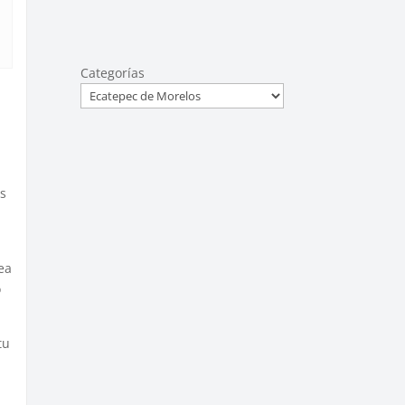
Categorías
es
ea
o
tu