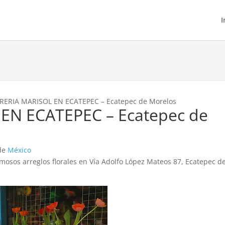
I
RERIA MARISOL EN ECATEPEC – Ecatepec de Morelos
EN ECATEPEC – Ecatepec de
 de
México
sos arreglos florales en Vía Adolfo López Mateos 87, Ecatepec d