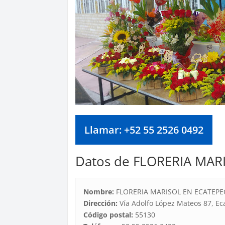
Llamar: +52 55 2526 0492
Datos de FLORERIA MAR
Nombre:
FLORERIA MARISOL EN ECATEPE
Dirección:
Vía Adolfo López Mateos 87, Ec
Código postal:
55130