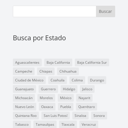
Buscar
Busca por Estado
Aguascalientes
Baja California
Baja California Sur
Campeche
Chiapas
Chihuahua
Ciudad de México
Coahuila
Colima
Durango
Guanajuato
Guerrero
Hidalgo
Jalisco
Michoacán
Morelos
México
Nayarit
Nuevo León
Oaxaca
Puebla
Querétaro
Quintana Roo
San Luis Potosí
Sinaloa
Sonora
Tabasco
Tamaulipas
Tlaxcala
Veracruz