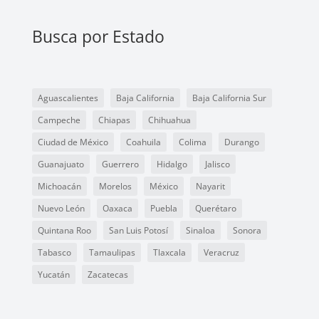
Busca por Estado
Aguascalientes
Baja California
Baja California Sur
Campeche
Chiapas
Chihuahua
Ciudad de México
Coahuila
Colima
Durango
Guanajuato
Guerrero
Hidalgo
Jalisco
Michoacán
Morelos
México
Nayarit
Nuevo León
Oaxaca
Puebla
Querétaro
Quintana Roo
San Luis Potosí
Sinaloa
Sonora
Tabasco
Tamaulipas
Tlaxcala
Veracruz
Yucatán
Zacatecas