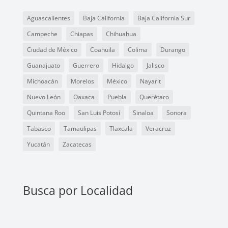
Aguascalientes
Baja California
Baja California Sur
Campeche
Chiapas
Chihuahua
Ciudad de México
Coahuila
Colima
Durango
Guanajuato
Guerrero
Hidalgo
Jalisco
Michoacán
Morelos
México
Nayarit
Nuevo León
Oaxaca
Puebla
Querétaro
Quintana Roo
San Luis Potosí
Sinaloa
Sonora
Tabasco
Tamaulipas
Tlaxcala
Veracruz
Yucatán
Zacatecas
Busca por Localidad