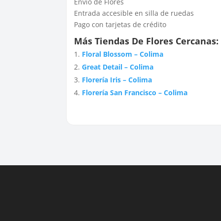
Envío de Flores
Entrada accesible en silla de ruedas
Pago con tarjetas de crédito
Más Tiendas De Flores Cercanas:
Floral Blossom – Colima
Great Detail – Colima
Florería Iris – Colima
Florería San Francisco – Colima