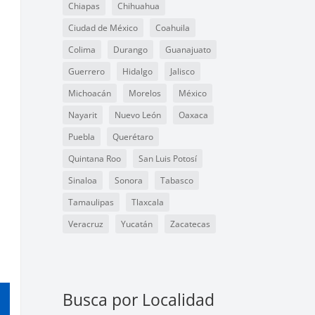
Chiapas
Chihuahua
Ciudad de México
Coahuila
Colima
Durango
Guanajuato
Guerrero
Hidalgo
Jalisco
Michoacán
Morelos
México
Nayarit
Nuevo León
Oaxaca
Puebla
Querétaro
Quintana Roo
San Luis Potosí
Sinaloa
Sonora
Tabasco
Tamaulipas
Tlaxcala
Veracruz
Yucatán
Zacatecas
Busca por Localidad