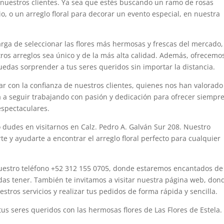
e nuestros clientes. Ya sea que estés buscando un ramo de rosas
o, o un arreglo floral para decorar un evento especial, en nuestra
arga de seleccionar las flores más hermosas y frescas del mercado,
os arreglos sea único y de la más alta calidad. Además, ofrecemo
uedas sorprender a tus seres queridos sin importar la distancia.
tar con la confianza de nuestros clientes, quienes nos han valorado
a a seguir trabajando con pasión y dedicación para ofrecer siempr
 espectaculares.
o dudes en visitarnos en Calz. Pedro A. Galván Sur 208. Nuestro
 y ayudarte a encontrar el arreglo floral perfecto para cualquier
uestro teléfono +52 312 155 0705, donde estaremos encantados de
das tener. También te invitamos a visitar nuestra página web, don
tros servicios y realizar tus pedidos de forma rápida y sencilla.
us seres queridos con las hermosas flores de Las Flores de Estela.