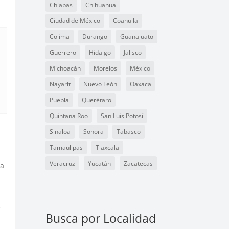
Chiapas
Chihuahua
Ciudad de México
Coahuila
Colima
Durango
Guanajuato
Guerrero
Hidalgo
Jalisco
Michoacán
Morelos
México
Nayarit
Nuevo León
Oaxaca
Puebla
Querétaro
Quintana Roo
San Luis Potosí
Sinaloa
Sonora
Tabasco
Tamaulipas
Tlaxcala
Veracruz
Yucatán
Zacatecas
la
r
Busca por Localidad