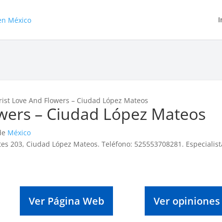
I
orist Love And Flowers – Ciudad López Mateos
owers – Ciudad López Mateos
 de
México
netes 203, Ciudad López Mateos. Teléfono: 525553708281. Especialist
Ver Página Web
Ver opiniones