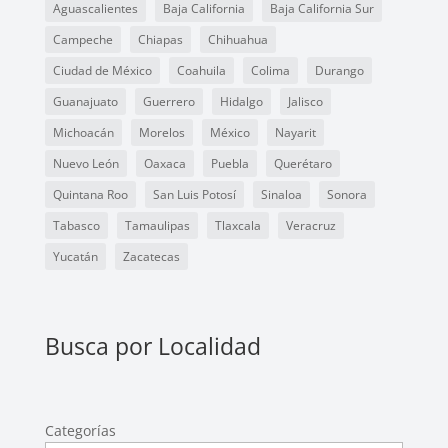
Aguascalientes
Baja California
Baja California Sur
Campeche
Chiapas
Chihuahua
Ciudad de México
Coahuila
Colima
Durango
Guanajuato
Guerrero
Hidalgo
Jalisco
Michoacán
Morelos
México
Nayarit
Nuevo León
Oaxaca
Puebla
Querétaro
Quintana Roo
San Luis Potosí
Sinaloa
Sonora
Tabasco
Tamaulipas
Tlaxcala
Veracruz
Yucatán
Zacatecas
Busca por Localidad
Categorías