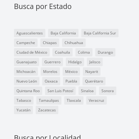
Busca por Estado
Aguascalientes
Baja California
Baja California Sur
Campeche
Chiapas
Chihuahua
Ciudad de México
Coahuila
Colima
Durango
Guanajuato
Guerrero
Hidalgo
Jalisco
Michoacán
Morelos
México
Nayarit
Nuevo León
Oaxaca
Puebla
Querétaro
Quintana Roo
San Luis Potosí
Sinaloa
Sonora
Tabasco
Tamaulipas
Tlaxcala
Veracruz
Yucatán
Zacatecas
Busca por Localidad