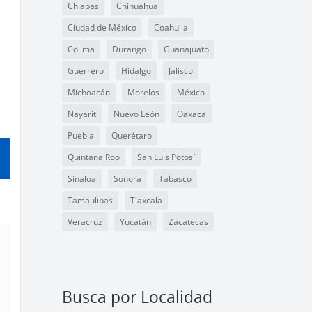
Chiapas
Chihuahua
Ciudad de México
Coahuila
Colima
Durango
Guanajuato
Guerrero
Hidalgo
Jalisco
Michoacán
Morelos
México
Nayarit
Nuevo León
Oaxaca
Puebla
Querétaro
Quintana Roo
San Luis Potosí
Sinaloa
Sonora
Tabasco
Tamaulipas
Tlaxcala
Veracruz
Yucatán
Zacatecas
Busca por Localidad