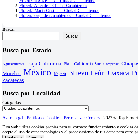
FLORERÍA NELLY – Ciudad Cuauhtemoc
Florería Allende – Ciudad Cuauhtemoc
Florería María Cristina – Ciudad Cuauhtemoc
Floreria orquídea cuauhtémoc – Ciudad Cuauhtemoc
Buscar
Buscar
Busca por Estado
Baja California
Chiapa
Baja California Sur
Aguascalientes
Campeche
México
Nuevo León
Oaxaca
P
Morelos
Nayarit
Zacatecas
Busca por Localidad
Categorías
Aviso Legal
|
Política de Cookies
|
Personalizar Cookies
| 2023 © Top Florería
Esta web utiliza cookies propias para su correcto funcionamiento y cookies d
acepta el uso de estas tecnologías y el procesamiento de tus datos para estos 
Rechazar
Aceptar