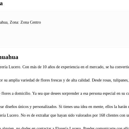
ua
ahua, Zona: Zona Centro
ihuahua
ría Lucero. Con más de 10 años de experiencia en el mercado, se ha convertido
 su amplia variedad de flores frescas y de alta calidad. Desde rosas, tulipanes, g
e flores a domicilio. Ya sea que desees sorprender a esa persona especial en su 
r diseños únicos y personalizados. Si tienes una idea en mente, ellos la harán 
rería Lucero. No es de extrañar que hayan sido valorados por 168 clientes con u
de alguien, no dudes en contactar a Florería Lucero. Puedes comunicarte con el