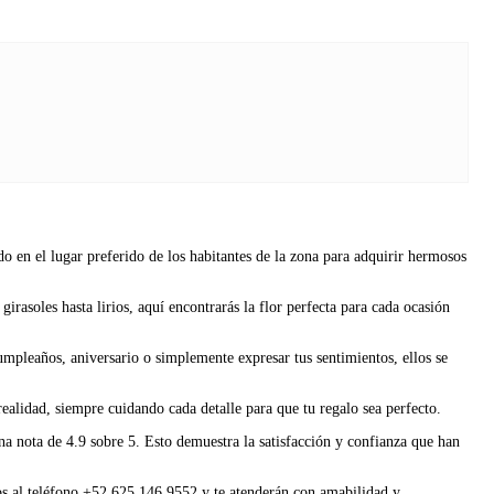
 en el lugar preferido de los habitantes de la zona para adquirir hermosos
irasoles hasta lirios, aquí encontrarás la flor perfecta para cada ocasión
cumpleaños, aniversario o simplemente expresar tus sentimientos, ellos se
realidad, siempre cuidando cada detalle para que tu regalo sea perfecto.
na nota de 4.9 sobre 5. Esto demuestra la satisfacción y confianza que han
los al teléfono +52 625 146 9552 y te atenderán con amabilidad y