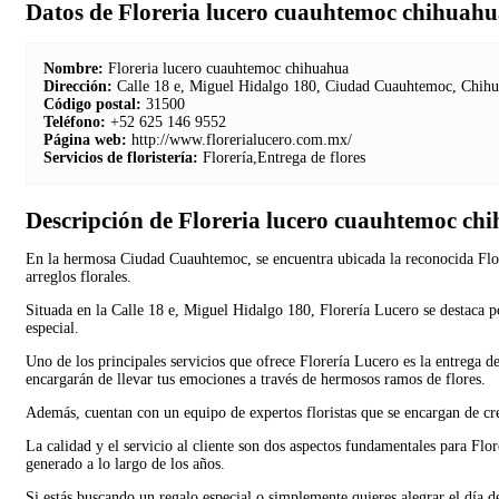
Datos de Floreria lucero cuauhtemoc chihuah
Nombre:
Floreria lucero cuauhtemoc chihuahua
Dirección:
Calle 18 e, Miguel Hidalgo 180, Ciudad Cuauhtemoc, Chihu
Código postal:
31500
Teléfono:
+52 625 146 9552
Página web:
http://www.florerialucero.com.mx/
Servicios de floristería:
Florería,Entrega de flores
Descripción de Floreria lucero cuauhtemoc ch
En la hermosa Ciudad Cuauhtemoc, se encuentra ubicada la reconocida Flore
arreglos florales.
Situada en la Calle 18 e, Miguel Hidalgo 180, Florería Lucero se destaca por
especial.
Uno de los principales servicios que ofrece Florería Lucero es la entrega d
encargarán de llevar tus emociones a través de hermosos ramos de flores.
Además, cuentan con un equipo de expertos floristas que se encargan de crea
La calidad y el servicio al cliente son dos aspectos fundamentales para Flo
generado a lo largo de los años.
Si estás buscando un regalo especial o simplemente quieres alegrar el día 