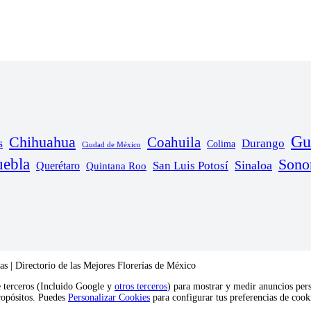
Gu
Chihuahua
Coahuila
s
Durango
Colima
Ciudad de México
uebla
Sono
Sinaloa
San Luis Potosí
Querétaro
Quintana Roo
s | Directorio de las Mejores Florerías de México
e terceros (Incluido Google y
otros terceros
) para mostrar y medir anuncios pers
propósitos. Puedes
Personalizar Cookies
para configurar tus preferencias de coo