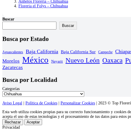
Anhelos Florería – Chihuahua
Floreria el Folys – Chihuahua
Buscar
Buscar
Busca por Estado
Baja California
Chiapa
Baja California Sur
Aguascalientes
Campeche
México
Nuevo León
Oaxaca
P
Morelos
Nayarit
Zacatecas
Busca por Localidad
Categorías
Aviso Legal
|
Política de Cookies
|
Personalizar Cookies
| 2023 © Top Florería
Esta web utiliza cookies propias para su correcto funcionamiento y cookies d
acepta el uso de estas tecnologías y el procesamiento de tus datos para estos 
Rechazar
Aceptar
Privacidad