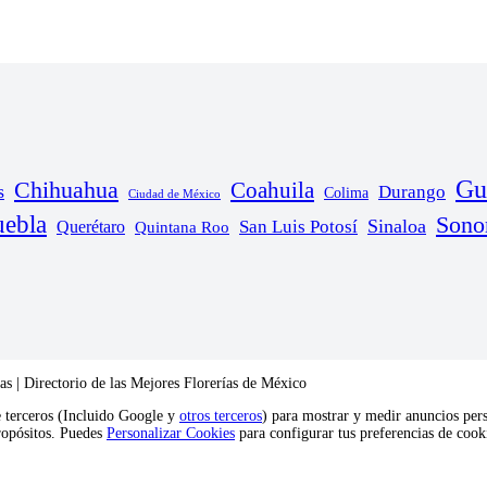
Gu
Chihuahua
Coahuila
s
Durango
Colima
Ciudad de México
uebla
Sono
Sinaloa
San Luis Potosí
Querétaro
Quintana Roo
s | Directorio de las Mejores Florerías de México
e terceros (Incluido Google y
otros terceros
) para mostrar y medir anuncios pers
propósitos. Puedes
Personalizar Cookies
para configurar tus preferencias de coo