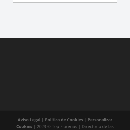
Aviso Legal
|
Política de Cookies
|
Personalizar
Cookies
| 2023 © Top Florerías | Directorio de las