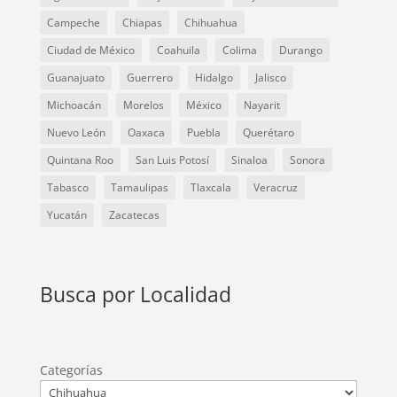
Campeche
Chiapas
Chihuahua
Ciudad de México
Coahuila
Colima
Durango
Guanajuato
Guerrero
Hidalgo
Jalisco
Michoacán
Morelos
México
Nayarit
Nuevo León
Oaxaca
Puebla
Querétaro
Quintana Roo
San Luis Potosí
Sinaloa
Sonora
Tabasco
Tamaulipas
Tlaxcala
Veracruz
Yucatán
Zacatecas
Busca por Localidad
Categorías