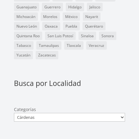
Guanajuato
Guerrero
Hidalgo
Jalisco
Michoacán
Morelos
México
Nayarit
Nuevo León
Oaxaca
Puebla
Querétaro
Quintana Roo
San Luis Potosí
Sinaloa
Sonora
Tabasco
Tamaulipas
Tlaxcala
Veracruz
Yucatán
Zacatecas
Busca por Localidad
Categorías