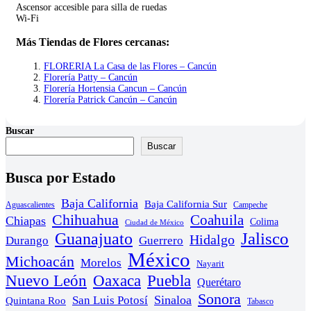
Ascensor accesible para silla de ruedas
Wi-Fi
Más Tiendas de Flores cercanas:
FLORERIA La Casa de las Flores – Cancún
Florería Patty – Cancún
Florería Hortensia Cancun – Cancún
Florería Patrick Cancún – Cancún
Buscar
Buscar
Busca por Estado
Baja California
Baja California Sur
Aguascalientes
Campeche
Chihuahua
Coahuila
Chiapas
Colima
Ciudad de México
Guanajuato
Jalisco
Hidalgo
Durango
Guerrero
México
Michoacán
Morelos
Nayarit
Nuevo León
Oaxaca
Puebla
Querétaro
Sonora
Sinaloa
San Luis Potosí
Quintana Roo
Tabasco