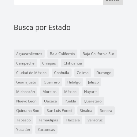
Busca por Estado
Aguascalientes
Baja California
Baja California Sur
Campeche
Chiapas
Chihuahua
Ciudad de México
Coahuila
Colima
Durango
Guanajuato
Guerrero
Hidalgo
Jalisco
Michoacán
Morelos
México
Nayarit
Nuevo León
Oaxaca
Puebla
Querétaro
Quintana Roo
San Luis Potosí
Sinaloa
Sonora
Tabasco
Tamaulipas
Tlaxcala
Veracruz
Yucatán
Zacatecas