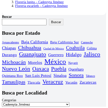
Florería lupita – Cadereyta Jiménez
Floreria escarleth – Cadereyta Jiménez
Buscar
Buscar
Busca por Estado
Baja California
Baja California Sur
Aguascalientes
Campeche
Chihuahua
Coahuila
Chiapas
Colima
Ciudad de México
Guanajuato
Jalisco
Hidalgo
Durango
Guerrero
México
Michoacán
Morelos
Nayarit
Nuevo León
Oaxaca
Puebla
Querétaro
Sonora
Sinaloa
San Luis Potosí
Quintana Roo
Tabasco
Veracruz
Tamaulipas
Zacatecas
Yucatán
Tlaxcala
Busca por Localidad
Categorías