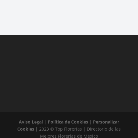
Aviso Legal
|
Política de Cookies
|
Personalizar
Cookies
| 2023 © Top Florerías | Directorio de las
Mejores Florerías de México