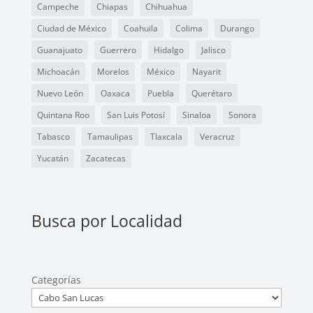
Campeche
Chiapas
Chihuahua
Ciudad de México
Coahuila
Colima
Durango
Guanajuato
Guerrero
Hidalgo
Jalisco
Michoacán
Morelos
México
Nayarit
Nuevo León
Oaxaca
Puebla
Querétaro
Quintana Roo
San Luis Potosí
Sinaloa
Sonora
Tabasco
Tamaulipas
Tlaxcala
Veracruz
Yucatán
Zacatecas
Busca por Localidad
Categorías