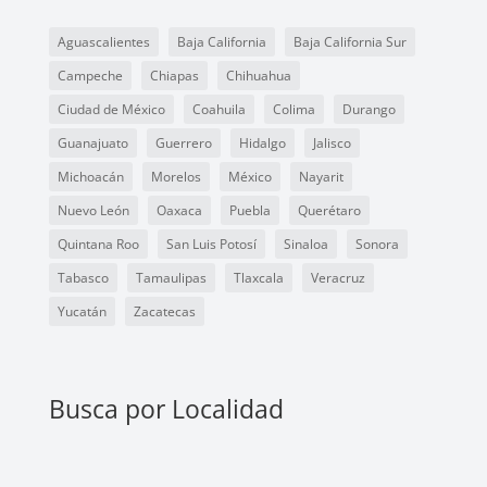
Aguascalientes
Baja California
Baja California Sur
Campeche
Chiapas
Chihuahua
Ciudad de México
Coahuila
Colima
Durango
Guanajuato
Guerrero
Hidalgo
Jalisco
Michoacán
Morelos
México
Nayarit
Nuevo León
Oaxaca
Puebla
Querétaro
Quintana Roo
San Luis Potosí
Sinaloa
Sonora
Tabasco
Tamaulipas
Tlaxcala
Veracruz
Yucatán
Zacatecas
Busca por Localidad