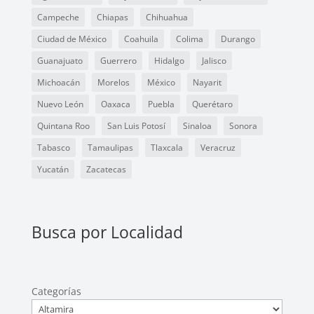
Campeche
Chiapas
Chihuahua
Ciudad de México
Coahuila
Colima
Durango
Guanajuato
Guerrero
Hidalgo
Jalisco
Michoacán
Morelos
México
Nayarit
Nuevo León
Oaxaca
Puebla
Querétaro
Quintana Roo
San Luis Potosí
Sinaloa
Sonora
Tabasco
Tamaulipas
Tlaxcala
Veracruz
Yucatán
Zacatecas
Busca por Localidad
Categorías