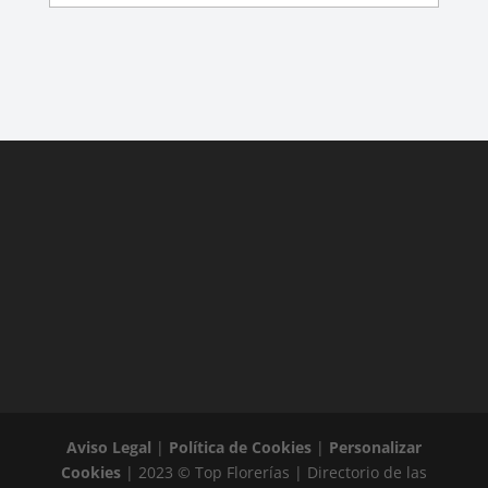
Aviso Legal
|
Política de Cookies
|
Personalizar
Cookies
| 2023 © Top Florerías | Directorio de las