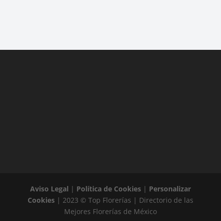
Aviso Legal
|
Política de Cookies
|
Personalizar
Cookies
| 2023 © Top Florerías | Directorio de las
Mejores Florerías de México