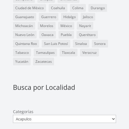
Ciudad de México
Coahuila
Colima
Durango
Guanajuato
Guerrero
Hidalgo
Jalisco
Michoacán
Morelos
México
Nayarit
Nuevo León
Oaxaca
Puebla
Querétaro
Quintana Roo
San Luis Potosí
Sinaloa
Sonora
Tabasco
Tamaulipas
Tlaxcala
Veracruz
Yucatán
Zacatecas
Busca por Localidad
Categorías